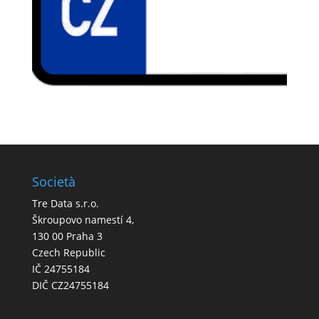
Società
Tre Data s.r.o.
Škroupovo namestí 4,
130 00 Praha 3
Czech Republic
IČ 24755184
DIČ CZ24755184