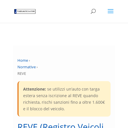
Home
›
Normative
›
REVE
Attenzione:
se utilizzi un’auto con targa
estera senza iscrizione al REVE quando
richiesta, rischi sanzioni fino a oltre 1.600€
e il blocco del veicolo.
REVE (Registro Veicoli