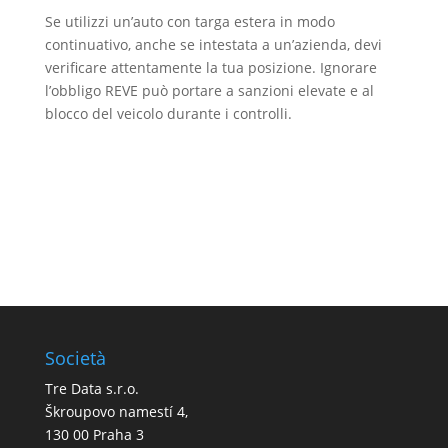
Se utilizzi un’auto con targa estera in modo
continuativo, anche se intestata a un’azienda, devi
verificare attentamente la tua posizione. Ignorare
l’obbligo REVE può portare a sanzioni elevate e al
blocco del veicolo durante i controlli.
Società
Tre Data s.r.o.
Škroupovo namestí 4,
130 00 Praha 3